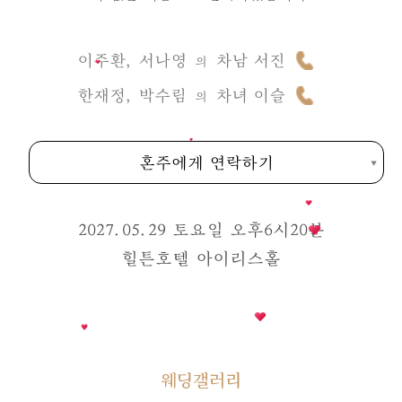
이주환, 서나영
차남 서진
의
한재정, 박수림
차녀 이슬
의
혼주에게 연락하기
2027.05.29 토요일 오후6시20분
힐튼호텔 아이리스홀
웨딩갤러리