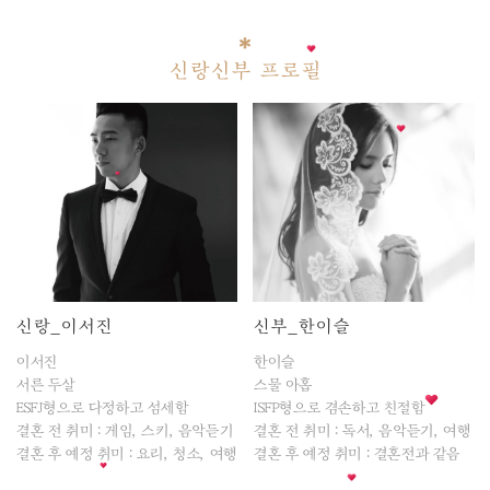
신랑신부 프로필
신랑_이서진
신부_한이슬
이서진
한이슬
서른 두살
스물 아홉
ESFJ형으로 다정하고 섬세함
ISFP형으로 겸손하고 친절함
결혼 전 취미 : 게임, 스키, 음악듣기
결혼 전 취미 : 독서, 음악듣기, 여행
결혼 후 예정 취미 : 요리, 청소, 여행
결혼 후 예정 취미 : 결혼전과 같음